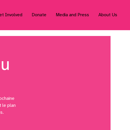
et Involved
Donate
Media and Press
About Us
au
rochaine
t le plan
s.