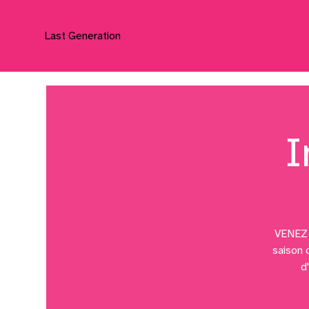
Last Generation
I
VENEZ E
saison d
d